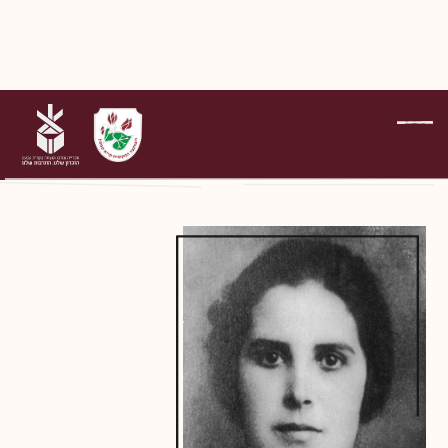
על הנופלים
טור' שפיגלר רבקה (רגינה)
דפדוף בדפי הנופלים