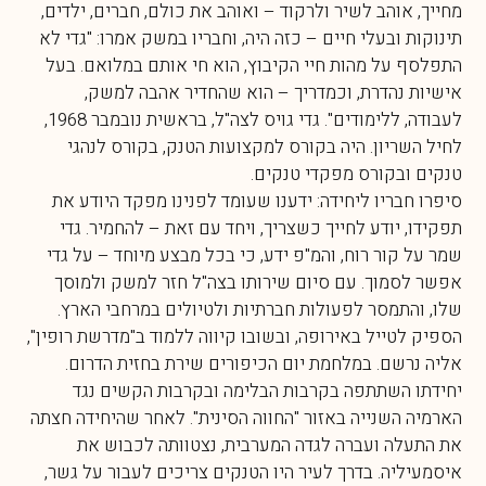
מחייך, אוהב לשיר ולרקוד – ואוהב את כולם, חברים, ילדים,
תינוקות ובעלי חיים – כזה היה, וחבריו במשק אמרו: "גדי לא
התפלסף על מהות חיי הקיבוץ, הוא חי אותם במלואם. בעל
אישיות נהדרת, וכמדריך – הוא שהחדיר אהבה למשק,
לעבודה, ללימודים". גדי גויס לצה"ל, בראשית נובמבר 1968,
לחיל השריון. היה בקורס למקצועות הטנק, בקורס לנהגי
טנקים ובקורס מפקדי טנקים.
סיפרו חבריו ליחידה: ידענו שעומד לפנינו מפקד היודע את
תפקידו, יודע לחייך כשצריך, ויחד עם זאת – להחמיר. גדי
שמר על קור רוח, והמ"פ ידע, כי בכל מבצע מיוחד – על גדי
אפשר לסמוך. עם סיום שירותו בצה"ל חזר למשק ולמוסך
שלו, והתמסר לפעולות חברתיות ולטיולים במרחבי הארץ.
הספיק לטייל באירופה, ובשובו קיווה ללמוד ב"מדרשת רופין",
אליה נרשם. במלחמת יום הכיפורים שירת בחזית הדרום.
יחידתו השתתפה בקרבות הבלימה ובקרבות הקשים נגד
הארמיה השנייה באזור "החווה הסינית". לאחר שהיחידה חצתה
את התעלה ועברה לגדה המערבית, נצטוותה לכבוש את
איסמעיליה. בדרך לעיר היו הטנקים צריכים לעבור על גשר,