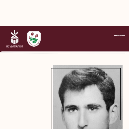
על הנופלים
סמ"ר קוסמן גדי
דפדוף בדפי הנופלים