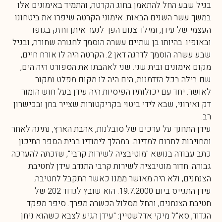
בגיל שבע החל להתאמן בחוג הקרטה, והתמיד באימונים אלו
במשך עשר השנים הבאות. אימוני הקרטה שיפרו את ביטחונו
העצמי של עידן, ומילד צנום הפך לנער איתן וחזק בגופו
ובאופיו. בהיותו בן שתיים עשרה הוסמך לחגורה שחורה, ובגיל
שבע עשרה הוסמך לדרגה דאן 2. הקרטה היה לו אורח חיים,
מקום אימונים ובית שני. שני לאהבתו את הספורט היה הים,
שם בילה בכל הזדמנות, הים היה לו מקום מפלט ומקור
לאושר. יחד עם יכולותיו הפיסיות היה עידן בעל חוש הומור
דק ואירוני, שבא לידי ביטוי בקריקטורות שצייר בחן ובכישרון
רב.
עידן התחנך על ערכים של סובלנות, אהבת הארץ, נתינה לאחר
ומחויבות לתרום למדינה. במהלך לימודיו בבית הספר התיכון
כתב עבודה בנושא "מוטיבציה לשירות קרבי", שזכתה להערכה
גבוהה. חדור מוטיבציה לשירות קרבי התנדב עידן לחטיבת
הצנחנים, ולא היה מאושר ממנו כאשר התקבל לחטיבה.
עידן התגייס ביום 19.7.2000. הוא שובץ לגדוד 202 של
חטיבת הצנחנים, והחל מסלול הכשרה מפרך. סיפר מפקד
הגדוד, סא"ל מיקי אדלשטיין: "עידן הגיע לצבא כשהוא ניחן