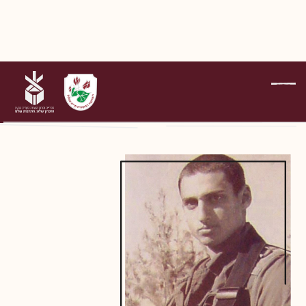
על הנופלים
סמ"ר סוזין עידן
דפדוף בדפי הנופלים