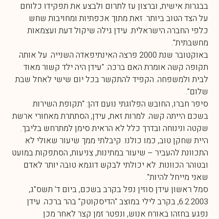
בבגרות אישית, וברצון עז לתרום ולבצע את תפקידו כלוחם
על הצד הטוב ביותר. זאת מתוך אכפתיות ומחויבות שחש
כלפי החברה הישראלית. עידן גילה שיקול דעת ועצמאות
מחשבתית".
באוקטובר שנת 2000 פרצה האינתיפאדה השנייה. על אותה
תקופה קשה אומרת האם ברכה: "עידן היה ילד קשור מאוד
לבית ולמשפחה. הקפיד להתקשר בכל יום שישי לאחל שבת
שלום".
סיפר חברו, החובש הפלוגתי נועם דהן: "תקופת השירות
בשכם הייתה קשה. למרות זאת, עידן, הסתתרת מאחורי ארשת
שקטה ונינוחה ובדרך כלל לא הראית סימן למתרחש בליבך.
היית שחקן טוב, כמו כולנו. קיבלתי ממך שיעור שאולי לא
התכוונת להעביר – שיעור במתינות, צניעות, הסתפקות במועט
ובטוהר הכוונות. לא יכולתי לבקש דוגמא טובה יותר לאדם
שאני מייחל להיות".
סמל ראשון עידן סוזין נפל בקרב בשכם, ביום ד' תשס"ג,
6.2.2003, בקרב לילי במוצב "הדיסקוטק" בהר ברכה. עידן
נפגע בחזהו באורח אנוש, ונפטר זמן קצר לאחר מכן