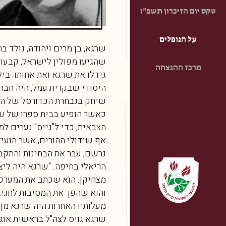
טקס יום הזיכרון תשפ״ו
על הנופלים
שרגא, בן מרים ויהודה, נולד בח
שהגיעו מפולין לישראל, קבעו
מרכז ההנצחה
גידלו את שרגא ואת אחותו. בי
היסודי שבקרית עמל, היה חבר 
שיחק בנבחרת הכדורסל של הקרי
כאשר הופיע בבית ספרו של ש
הצבאית, כדי ל"גייס" נערים למ
אף שידולי ההורים, אשר הועיד
נרשם, עבר את הבחינות והתקב
הריאלי בחיפה. "שרגא היה ליצן"
מצחיקן. הוא שכתב את המערכו
והוא שהפך את המסיבות לחגיג
מעלותיו האחרות היה שרגא מן