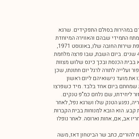
ם במהירות בסולם התפקידים. שרגא
מתח התמידי שבהם והאווירה המיוחדת
במינה, וכאשר תמה תקופת שירות החובה שלו, באוגוסט 1971,
התנדב לשירות קבע בן 4 שנים. ביום השבת, שבו פרצה מלחמת
א בבית הכנסת ובכך כינס שלוש מצוות
ור ועלייה לתורה לרגל יום חתונתו, שכן
ו את מועד נישואיהם ליום ראשון
איחרו את שמחתם ביום אחד בלבד. מיד כשפרצו
ור ליחידתו, שם נלחם כמ"פ טנקים.
יה, נפגע הטנק שלו ושרגא נפל, לאחר
בע. הוא הובא למנוחות בבית הקברות
יו אב, אם, אחות וארוסה. לאחר נופלו
להורים, כתב שר הביטחון דאז, משה