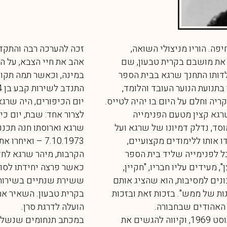
יפה. הוריו מניצולי השואה,
זכה להערכה רבה והתקד
 את מושבם בקרית טבעון, שם
אהב את חיי הצבא, על ה
לדותו התחנך שרגא בבית הספר
בתנועת הנוער העובד והלומד,
ה וחלם על היום בו יהיה לטייס.
יום הכיפורים, היה שרג
רגא קצין מטעם הפנימייה
לצרור אחד: שבת, יום כיפ
וסד, נדלק דמיונו של שרגא ועל
שרגא וארוסתו חנה תכננ
ו אותו ללימודים מקצועיים,
7.10.1973 – ו
ל לפנימייה שליד בית הספר
הקרבות, מיהר שרגא לחז
, מעידים עליו חבריו, "חקיין,
כאשר פרצה יחידתו לסור
נים למסיבות, הוא שהציג אותם
ששירת שנתיים בשירות ק
ות של ממש". בזכות זאת ובזכות
בקרית טבעון. השאיר אחר
 האהודים שבחבורה.
הועלה לדרגת סרן.
שרגא גויס לצה"ל בראשית אוגוסט 1969, וקיווה להגשים את
במכתב תנחומים שנשלח 