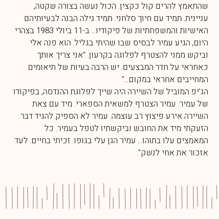
שהתאמץ להרים קול כקצין. הכול נעשה בצורה שקטה,
עניינית. תמיד עם חיוך סלחני. תמיד גילה הבנה לבעיותיהם
האישיות והמשפחתיות של פיקודיו... ב-11 ביולי 1983 בצהרי
היום, הגיע עמיר לבסיס שבו שהיתי בגליל. הוא פנה אלי
וביקש ממני להצטרף לפלוגה בקרעון. "אני צריך אותך
כאחראי על חדר המבצעים. יש הרבה בעיות של תיאומים
המחייבים אחראי במקום..."
הג'יפ המוביל של השיירה היה שייך לפלוגת ההנדסה, בפיקודו
של עמיר. עמיר הצטרף למשאית הספארי. מיד עם צאת
השיירה אירע פיצוץ רב עוצמה. עמיר לא הספיק להגיד דבר.
הזעקתי מיד את החובש וביקשתיו לטפל בעמיר. כל
המאמצים עלו בתוהו... עמיר הגן עלי בגופו. זכיתי בחיים. לעד
אזכור את אחי לנשק".