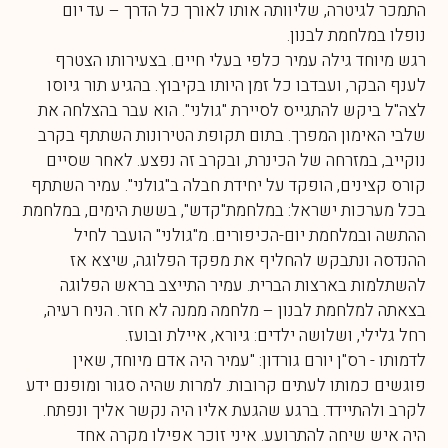
התמכר לגיטרה, שליוותה אותו לאורך כל הדרך – עד יום
נופלו במלחמת לבנון.
רגש מיוחד גילה עמיר כלפי בעלי חיים. בצעירותו הצטרף
לענף הבקר, ועבדבו כל זמן היותו בקיבוץ. בהגיע תור גיוסו
לצה"ל ביקש להתגייס לסיירת "גולני". הוא עבר בהצלחה את
שלבי האימון המפרך. בתום תקופת הטירונות השתתף בקרב
נוקייב, במזרחה של הכינרת, ובקרב זה נפצע. לאחר שסיים
קורס קצינים, הופקד על יחידת חבלה ב"גולני". עמיר השתתף
בכל מערכות ישראל: במלחמת"קדש", בששת הימים, במלחמת
ההתשה ובמלחמת יום-הכיפורים. מ"גולני" הועבר לחיל
ההנדסה ונתבקש להחליף את מפקד הפלוגה, שיצא אז
להשתלמות בארצות הברית. עמיר התייצב בראש הפלוגה
בצאתה למלחמת לבנון – מלחמה ממנה לא חזר. הניח רעיה,
רחל גלילי, ושלושה ילדים: גיורא, איילת ובועז.
לדמותו - רס"ן יורם גורדון: "עמיר היה אדם מיוחד, שאין
פוגשים כמותו לעתים קרובות. למרות שהיה סגור ומופנם ידע
לקרב ולהתיידד. ברגע שהגעת אליו היה נקשר אליך ונפתח.
היה איש שיחה להתרועע. איני זוכר אפילו מקרה אחד