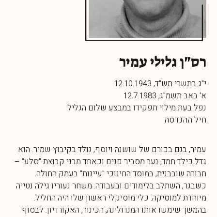
רס"ן גלילי עמיר
י"ג בתשרי תש"ד, 12.10.1943
א' באב תשמ"ג, 12.7.1983
נפל בעת מילוי תפקידו במבצע שלום הגליל
חיל ההנדסה
עמיר, בנם בכורם של שושנה ויוסף, נולד בקיבוץ שמיר. הוא
גדל כילד חמד, נער מסביר פנים וכאחד מבני קבוצת "סלע" –
חבורה שובבנית, במוסד החינוכי "עיינות" בעמק החולה.
כשבגר, השתלב בלימודים ובעבודה. משחר נעוריו גילה נטייה
מיוחדת למוסיקה. כלי מוסיקלי ראשון שלו היה החליל.
בהמשך שימשו אותו המנדולינה, הכינור, האקורדיון. לבסוף